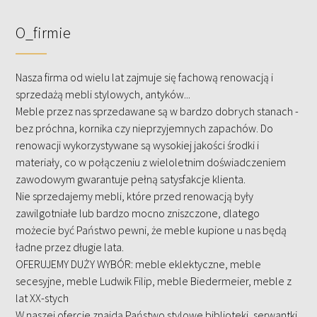
O_firmie
Nasza firma od wielu lat zajmuje się fachową renowacją i
sprzedażą mebli stylowych, antyków...
Meble przez nas sprzedawane są w bardzo dobrych stanach -
bez próchna, kornika czy nieprzyjemnych zapachów. Do
renowacji wykorzystywane są wysokiej jakości środki i
materiały, co w połączeniu z wieloletnim doświadczeniem
zawodowym gwarantuje pełną satysfakcje klienta.
Nie sprzedajemy mebli, które przed renowacją były
zawilgotniałe lub bardzo mocno zniszczone, dlatego
możecie być Państwo pewni, że meble kupione u nas będą
ładne przez długie lata.
OFERUJEMY DUŻY WYBÓR: meble eklektyczne, meble
secesyjne, meble Ludwik Filip, meble Biedermeier, meble z
lat XX-stych
W naszej ofercie znajdą Państwo stylowe biblioteki, serwantki,