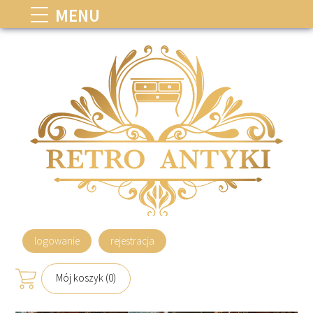
MENU
logowanie
rejestracja
Mój koszyk (0)